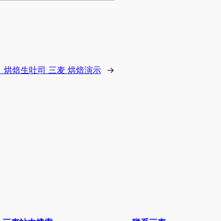
：
烘焙生吐司 三麦 烘焙演示
→