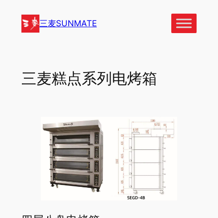
跳
至
三麦SUNMATE
内
容
三麦糕点系列电烤箱