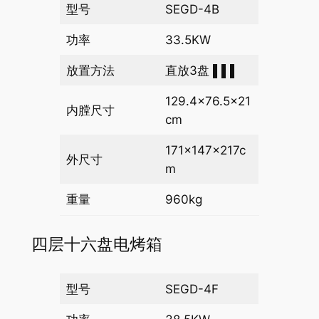
型号
SEGD-4B
功率
33.5KW
放置方法
直放3盘 ▌▌▌
129.4×76.5×21
内膛尺寸
cm
171×147×217c
外尺寸
m
重量
960kg
四层十六盘电烤箱
型号
SEGD-4F