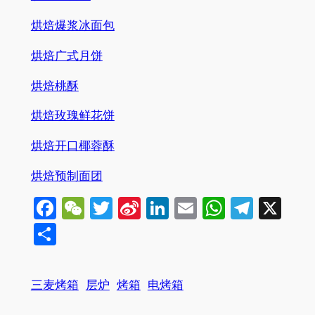
烘焙爆浆冰面包
烘焙广式月饼
烘焙桃酥
烘焙玫瑰鲜花饼
烘焙开口椰蓉酥
烘焙预制面团
Facebook
WeChat
Twitter
Sina
LinkedIn
Email
WhatsA
Tele
X
Weibo
分
享
三麦烤箱
层炉
烤箱
电烤箱