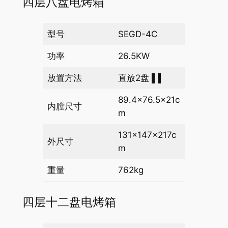
四层八盘电烤箱
型号
SEGD-4C
功率
26.5KW
放置方法
直放2盘 ▌▌
89.4×76.5×21c
内膛尺寸
m
131×147×217c
外尺寸
m
重量
762kg
四层十二盘电烤箱