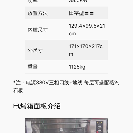
功率
38.5KW
放置方法
田字型〓〓
129.4×99.5×21
内膛尺寸
cm
171×170×217c
外尺寸
m
重量
1125kg
*注：电源380V三相四线+地线 每层可选配蒸汽
石板
电烤箱面板介绍