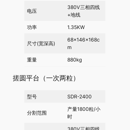
380V三相四线
电压
+地线
功率
1.35KW
68×146×168c
尺寸(宽深高)
m
重量
880kg
搓圆平台（一次两粒）
型号
SDR-2400
产量1800粒/小
分割范围
时
380V三相四线