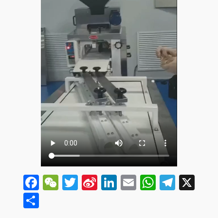
Facebook
WeChat
Twitter
Sina
LinkedIn
Email
WhatsA
Tele
X
Weibo
分
享