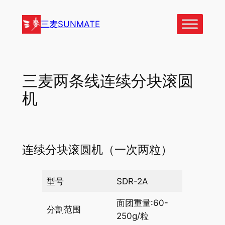
跳
至
三麦SUNMATE
内
容
三麦两条线连续分块滚圆
机
连续分块滚圆机（一次两粒）
型号
SDR-2A
面团重量:60-
分割范围
250g/粒