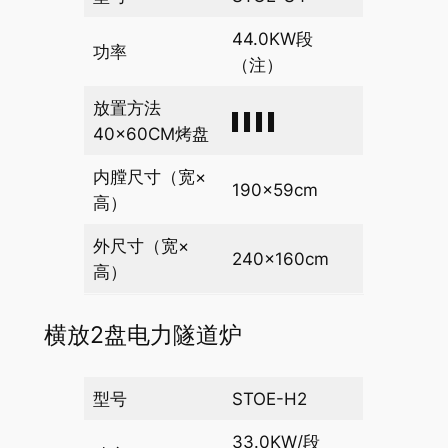
44.0KW段
功率
（注）
放置方法
▌▌▌▌
40×60CM烤盘
内膛尺寸（宽×
190×59cm
高）
外尺寸（宽×
240×160cm
高）
横放2盘电力隧道炉
型号
STOE-H2
33.0KW/段