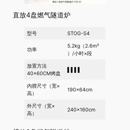
直放4盘燃气隧道炉
型号
STOG-S4
5.2kg（2.6m²
功率
）/小时×段
放置方法
▌▌▌▌
40×60CM烤盘
内膛尺寸（宽×
190×64cm
高）
外尺寸（宽×
240×160cm
高）