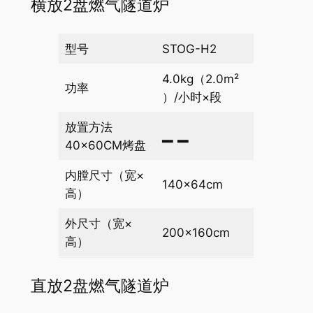
横放2盘燃气隧道炉
型号
STOG-H2
4.0kg（2.0m²
功率
）/小时×段
放置方法
▂ ▂
40×60CM烤盘
内膛尺寸（宽×
140×64cm
高）
外尺寸（宽×
200×160cm
高）
直放2盘燃气隧道炉