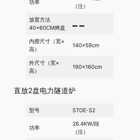
功率
（注）
放置方法
▂ ▂
40×60CM烤盘
内膛尺寸（宽×
140×59cm
高）
外尺寸（宽×
190×160cm
高）
直放2盘电力隧道炉
型号
STOE-S2
26.4KW/段
功率
（注）