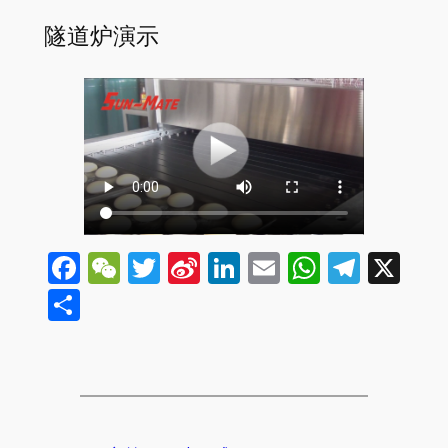
隧道炉演示
Facebook
WeChat
Twitter
Sina
LinkedIn
Email
WhatsA
Tele
X
Weibo
分
享