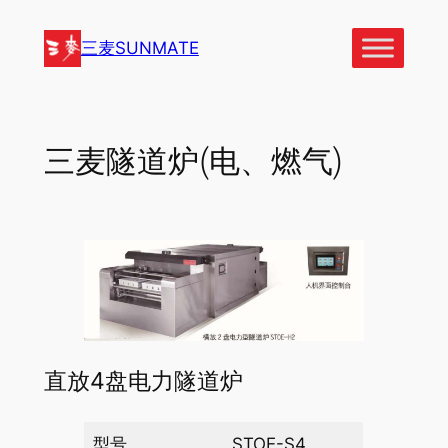
跳
至
三麦SUNMATE
内
容
三麦隧道炉(电、燃气)
直放4盘电力隧道炉
型号
STOE-S4