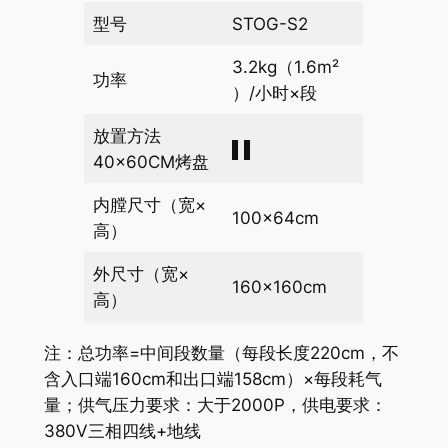
型号
STOG-S2
3.2kg（1.6m²
功率
）/小时×段
放置方法
▌▌
40×60CM烤盘
内膛尺寸（宽×
100×64cm
高）
外尺寸（宽×
160×160cm
高）
注：总功率=中间段数量（每段长度220cm，不
含入口端160cm和出口端158cm）×每段耗气
量；供气压力要求：大于2000P，供电要求：
380V三相四线+地线