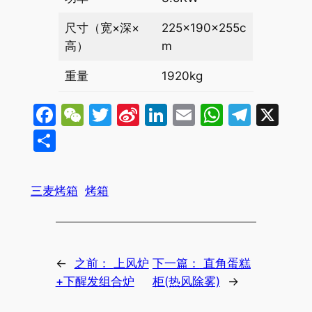
尺寸（宽×深×
225×190×255c
高）
m
重量
1920kg
Facebook
WeChat
Twitter
Sina
LinkedIn
Email
WhatsA
Tele
X
Weibo
分
享
三麦烤箱
烤箱
←
之前：
上风炉
下一篇：
直角蛋糕
+下醒发组合炉
柜(热风除雾)
→