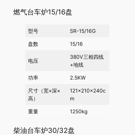
燃气台车炉15/16盘
型号
SR-15/16G
盘数
15/16
380V三相四线
电压
+地线
功率
2.5KW
尺寸（宽×深×
121×210×240c
高）
m
重量
1250kg
柴油台车炉30/32盘