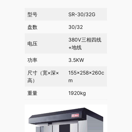
型号
SR-30/32G
盘数
30/32
380V三相四线
电压
+地线
功率
3.5KW
尺寸（宽×深×
155×258×260c
高）
m
重量
1920kg