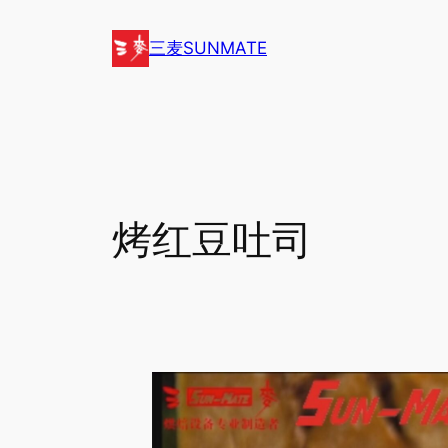
跳
至
三麦SUNMATE
内
容
烤红豆吐司