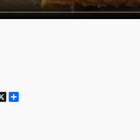
tsApp
elegram
X
分
享