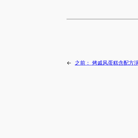
←
之前：
烤戚风蛋糕含配方