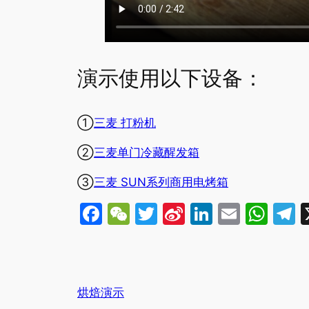
演示使用以下设备：
①
三麦 打粉机
②
三麦单门冷藏醒发箱
③
三麦 SUN系列商用电烤箱
Facebook
WeChat
Twitter
Sina
LinkedIn
Email
Wha
T
Weibo
烘焙演示