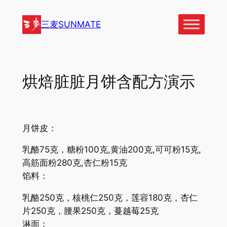
跳
至
三麦SUNMATE
内
容
烘焙脏脏月饼含配方演示
月饼皮：
乳酪75克，糖粉100克,黄油200克,可可粉15克,
高筋面粉280克,杏仁粉15克
馅料：
乳酪250克，核桃仁250克，莲容180克，杏仁
片250克，腰果250克，蔓越莓25克
淋面：