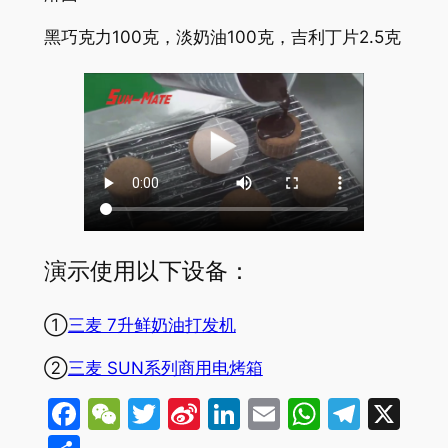
黑巧克力100克，淡奶油100克，吉利丁片2.5克
演示使用以下设备：
①
三麦 7升鲜奶油打发机
②
三麦 SUN系列商用电烤箱
Facebook
WeChat
Twitter
Sina
LinkedIn
Email
WhatsA
Tele
X
Weibo