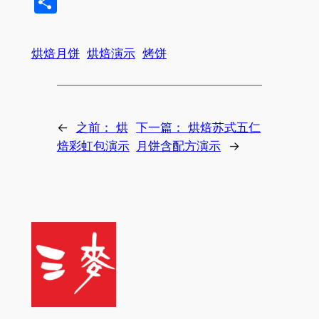
分
享
烘焙月饼
烘焙演示
烤饼
←
之前：
烘
下一篇：
烘焙苏式五仁
焙彩虹包演示
月饼含配方演示
→