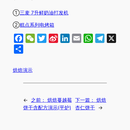
①
三麦 7升鲜奶油打发机
②
糕点系列电烤箱
Facebook
WeChat
Twitter
Sina
LinkedIn
Email
WhatsA
Tele
X
Weibo
分
享
烘焙演示
←
之前：
烘焙蔓越莓
下一篇：
烘焙
饼干含配方演示(平炉)
杏仁饼干
→