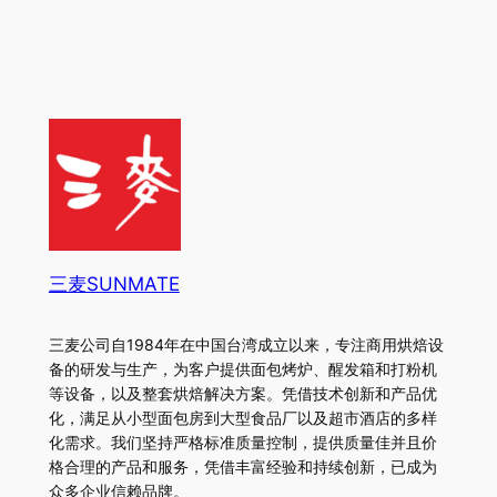
三麦SUNMATE
三麦公司自1984年在中国台湾成立以来，专注商用烘焙设
备的研发与生产，为客户提供面包烤炉、醒发箱和打粉机
等设备，以及整套烘焙解决方案。凭借技术创新和产品优
化，满足从小型面包房到大型食品厂以及超市酒店的多样
化需求。我们坚持严格标准质量控制，提供质量佳并且价
格合理的产品和服务，凭借丰富经验和持续创新，已成为
众多企业信赖品牌。