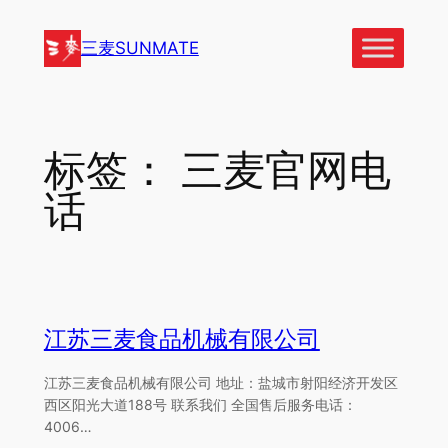
跳
至
三麦SUNMATE
内
容
标签：
三麦官网电
话
江苏三麦食品机械有限公司
江苏三麦食品机械有限公司 地址：盐城市射阳经济开发区
西区阳光大道188号 联系我们 全国售后服务电话：
4006…